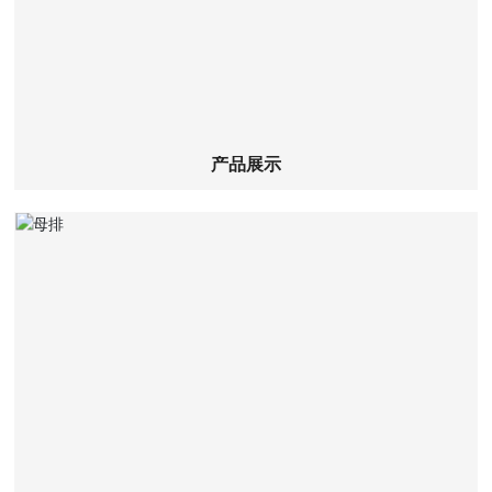
产品展示
查看详细