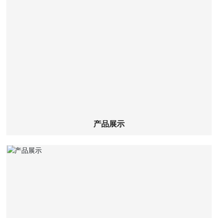
查看详细
产品展示