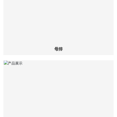
母排
查看详细