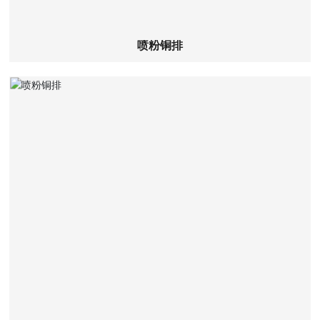
喷粉铜排
查看详细