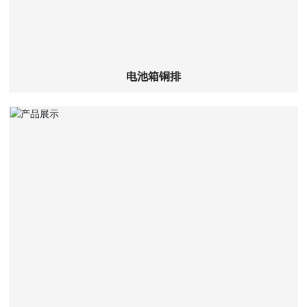
电池箱铜排
查看详细