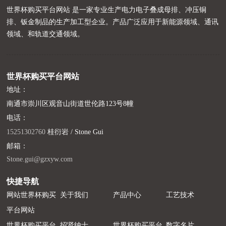
世界杯购买平台网站 是一家专业生产电力电子叠成母排、冲压铜
排、钣金制品的生产加工型企业。产品广泛应用于新能源领域、通讯
领域、和轨道交通领域。
世界杯购买平台网站
地址：
南通市崇川区观音山街道世伦路123号8幢
电话：
15251302760
桂衍岩 / Stone Gui
邮箱：
Stone.gui@gzxyw.com
快捷导航
网站世界杯购买
关于我们
产品中心
工艺技术
平台网站
世界杯购买平台
招贤纳士
世界杯购买平台
数字名片