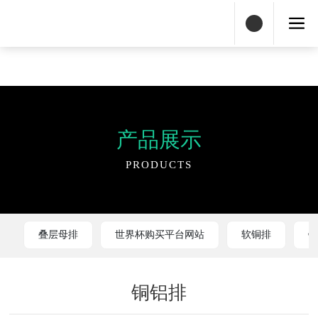
世界杯购买平台网站
产品展示
PRODUCTS
叠层母排
世界杯购买平台网站
软铜排
铜铝排