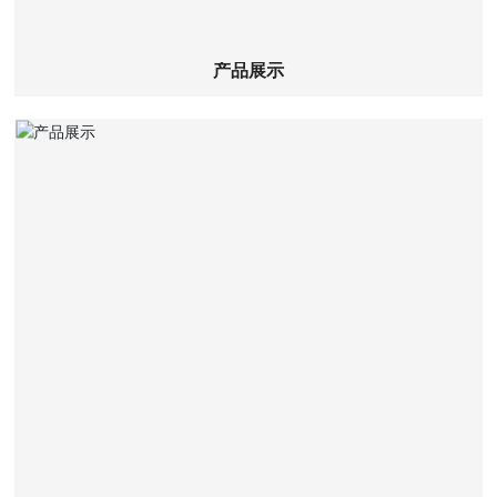
产品展示
查看详细